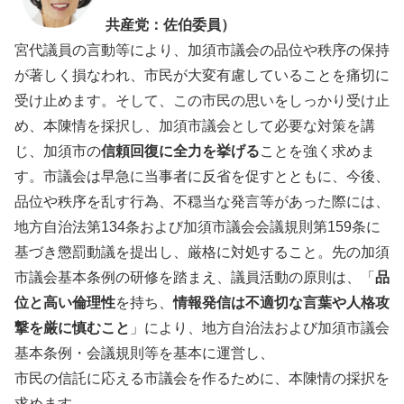
共産党：佐伯委員）
宮代議員の言動等により、加須市議会の品位や秩序の保持
が著しく損なわれ、市民が大変有慮していることを痛切に
受け止めます。そして、この市民の思いをしっかり受け止
め、本陳情を採択し、加須市議会として必要な対策を講
じ、加須市の
信頼回復に全力を挙げる
ことを強く求めま
す。市議会は早急に当事者に反省を促すとともに、今後、
品位や秩序を乱す行為、不穏当な発言等があった際には、
地方自治法第134条および加須市議会会議規則第159条に
基づき懲罰動議を提出し、厳格に対処すること。先の加須
市議会基本条例の研修を踏まえ、議員活動の原則は、「
品
位と高い倫理性
を持ち、
情報発信は不適切な言葉や人格攻
撃を厳に慎むこと
」により、地方自治法および加須市議会
基本条例・会議規則等を基本に運営し、
市民の信託に応える市議会を作るために、本陳情の採択を
求めます。