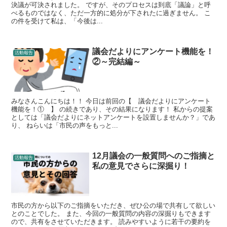
決議が可決されました。 ですが、そのプロセスは到底「議論」と呼
べるものではなく、ただ一方的に処分が下されたに過ぎません。 こ
の件を受けて私は、「今後は...
議会だよりにアンケート機能を！
活動報告
②～完結編～
みなさんこんにちは！！ 今日は前回の【 議会だよりにアンケート
機能を！① 】 の続きであり、その結果になります！ 私からの提案
としては「議会だよりにネットアンケートを設置しませんか？」であ
り、 ねらいは「市民の声をもっと...
12月議会の一般質問へのご指摘と
活動報告
私の意見でさらに深掘り！
市民の方から以下のご指摘をいただき、ぜひ公の場で共有して欲しい
とのことでした。 また、今回の一般質問の内容の深掘りもできます
ので、共有をさせていただきます。 読みやすいように若干の要約を