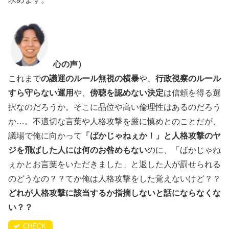
心の声）
これまで
の議運のルール無視の横暴
や、
行政視察のルール
すら守らない運用
や、
傍聴を認めない決定
は信頼を得る選
択なのだろうか。そこに品位や高い倫理性はあるのだろう
か…。不適切な言葉や人格攻撃を厳に慎めとのことだが、
議場で俺に向かって
「ばかじゃねぇか！」と人格攻撃のヤ
ジを飛ばした人には何のお咎めもない
のに、「ばかじゃね
ぇかとお言葉をいただきました」と返した人が罰せられる
のどうなの？？てか俺は人格攻撃をした覚えないけど？？
どれが人格攻撃に該当するか指摘しないと話にならなくな
い？？