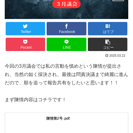
Twitter
Facebook
はてブ
Pocket
LINE
コピー
2025.03.22
今回の3月議会では私の言動を慎めという陳情が提出さ
れ、当然の如く採決され、最後は問責決議まで綺麗に進ん
だので、順を追って報告共有をしたいと思います！！
まず陳情内容はコチラです！
陳情第2号 .pdf