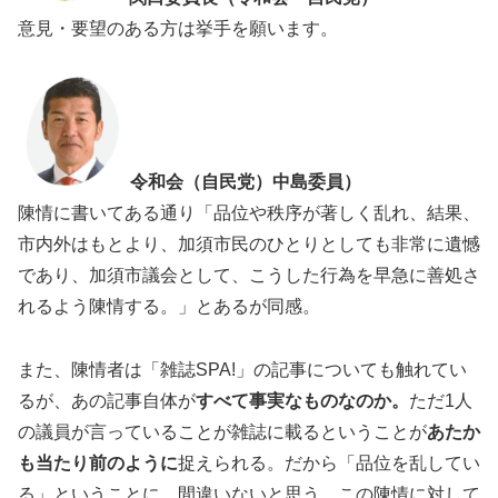
意見・要望のある方は挙手を願います。
令和会（自民党）中島委員）
陳情に書いてある通り「品位や秩序が著しく乱れ、結果、
市内外はもとより、加須市民のひとりとしても非常に遺憾
であり、加須市議会として、こうした行為を早急に善処さ
れるよう陳情する。」とあるが同感。
また、陳情者は「雑誌SPA!」の記事についても触れてい
るが、あの記事自体が
すべて事実なものなのか。
ただ1人
の議員が言っていることが雑誌に載るということが
あたか
も当たり前のように
捉えられる。だから「品位を乱してい
る」ということに、間違いないと思う。この陳情に対して