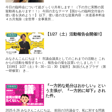
今日の臨時会について超ざっくり共有します！ （下の方に実際の質
疑動画もあります！！） 今回の主なテーマ【国からの臨時交付金の
使い道を決めよう！】 以下、使い道の主な提案内容 ・水道基本料金
４カ月免除（全世帯・全事業所...
【1/27（土）活動報告会開催!!】
活動報告
みなさんこんにちは！！ 市議会議員としてのこれまでの活動と これ
からの活動を報告するべく、報告会の場を設置いたしました！！
【日時】 1/27（土）9：30～11：30 【場所】 加須げんきプラザ （第
一研修室） き...
『一方的な処分はおかしい』とい
活動報告
う主張が、『一方的に却下』され
た件。
2025.6.26 みなさんこんにちは。 前回の3月議会で、私に対する問責