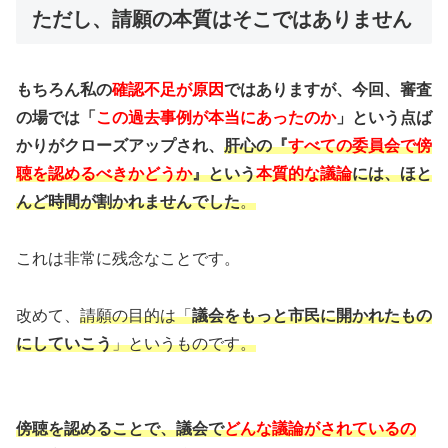
ただし、請願の本質はそこではありません
もちろん私の
確認不足が原因
ではありますが、今回、審査
の場では「
この過去事例が本当にあったのか
」という点ば
かりがクローズアップされ、
肝心の『
すべての委員会で傍
聴を認めるべきかどうか
』という
本質的な議論
には、ほと
んど時間が割かれませんでした
。
これは非常に残念なことです。
改めて、
請願の目的は「
議会をもっと市民に開かれたもの
にしていこう
」というものです。
傍聴を認めることで、議会で
どんな議論がされているの