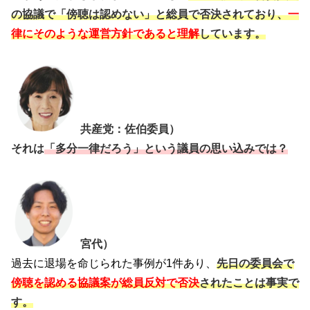
の協議で「傍聴は認めない」と総員で否決されており、
一
律にそのような運営方針であると理解
しています。
共産党：佐伯委員）
それは
「多分一律だろう」という議員の思い込みでは？
宮代）
過去に退場を命じられた事例が1件あり、
先日の委員会で
傍聴を認める協議案が総員反対で否決
されたことは事実で
す。