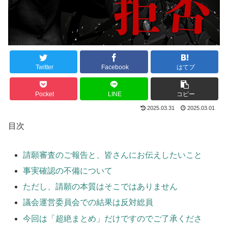
Twitter
Facebook
はてブ
Pocket
LINE
コピー
2025.03.31
2025.03.01
目次
請願審査のご報告と、皆さんにお伝えしたいこと
事実確認の不備について
ただし、請願の本質はそこではありません
議会運営委員会での結果は反対総員
今回は「超絶まとめ」だけですのでご了承くださ