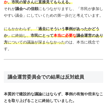
か
、市民の皆さんに直接見てもらえる。
それが
議会への信頼
にもつながりますし、「市民が参加し
やすい議会」にしていくための第一歩だと考えています。
にもかかわらず、「
過去にそういう事例があったかどう
か
」に終始し、
市民にとって
本当に必要な
議会運営のあり
方
についての議論が深まらなかった
のは、本当に残念で
す。
議会運営委員会での結果は反対総員
本質的で建設的な議論にはならず、事例の有無や些末なこ
とを取り上げることに終始していました。