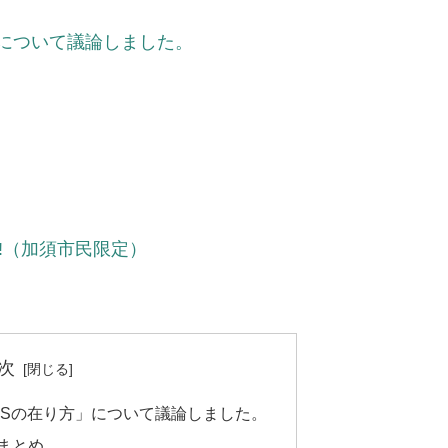
」について議論しました。
‼（加須市民限定）
次
NSの在り方」について議論しました。
まとめ